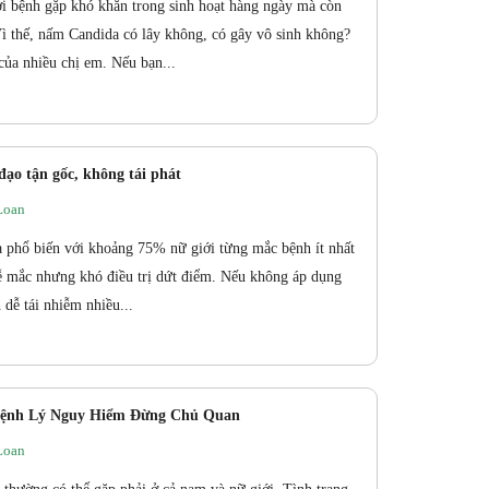
 bệnh gặp khó khăn trong sinh hoạt hàng ngày mà còn
ì thế, nấm Candida có lây không, có gây vô sinh không?
của nhiều chị em. Nếu bạn...
đạo tận gốc, không tái phát
Loan
phổ biến với khoảng 75% nữ giới từng mắc bệnh ít nhất
ễ mắc nhưng khó điều trị dứt điểm. Nếu không áp dụng
dễ tái nhiễm nhiều...
 Bệnh Lý Nguy Hiểm Đừng Chủ Quan
Loan