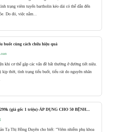
tình trạng viêm tuyến bartholin kéo dài có thể dẫn đến
ỏe. Do đó, việc nắm...
iểu buốt cùng cách chữa hiệu quả
Loan
iện khi cơ thể gặp các vấn đề bất thường ở đường tiết niệu.
kịp thời, tình trạng tiểu buốt, tiểu rát do nguyên nhân
.
299k (giá gốc 1 triệu)-ÁP DỤNG CHO 50 BỆNH...
g
Sản Tạ Thị Hồng Duyên cho biết: “Viêm nhiễm phụ khoa