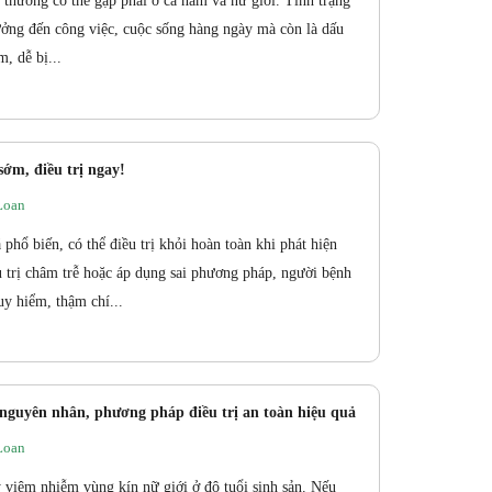
ất thường có thể gặp phải ở cả nam và nữ giới. Tình trạng
ưởng đến công việc, cuộc sống hàng ngày mà còn là dấu
, dễ bị...
sớm, điều trị ngay!
Loan
 phổ biến, có thể điều trị khỏi hoàn toàn khi phát hiện
u trị châm trễ hoặc áp dụng sai phương pháp, người bệnh
uy hiểm, thậm chí...
 nguyên nhân, phương pháp điều trị an toàn hiệu quả
Loan
y viêm nhiễm vùng kín nữ giới ở độ tuổi sinh sản. Nếu