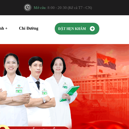
Mở cửa:
8:00 - 20:30 (Kể cả T7 - CN)
ính
+
Chỉ Đường
ĐẶT HẸN KHÁM