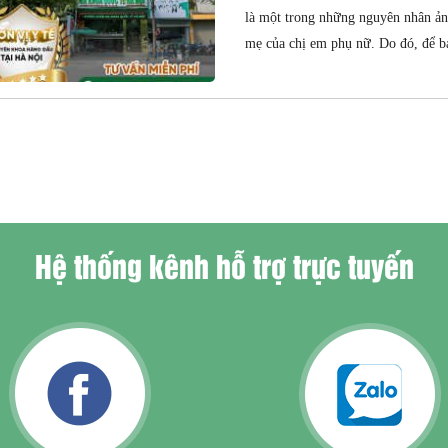
là một trong những nguyên nhân ản
mẹ của chị em phụ nữ. Do đó, để bả
Hệ thống kênh hỗ trợ trực tuyến