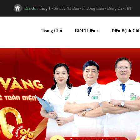
Địa chỉ:
Tầng 1 - Số 152 Xã Đàn - Phương Liên - Đống Đa - HN
Trang Chủ
Giới Thiệu
+
Diện Bệnh Ch