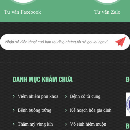
Tư vấn Facebook
Tư vấn Zalo
DANH MỤC KHÁM CHỮA
Đ
Viêm nhiễm phụ khoa
Bệnh cổ tử cung
Bệnh buồng trứng
Kế hoạch hóa gia đình
Đ
Thẩm mỹ vùng kín
Vô sinh hiếm muộn
-