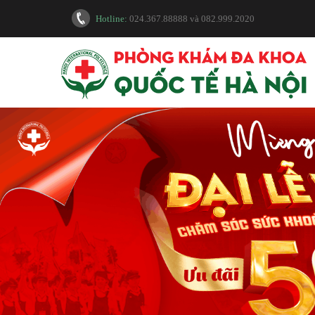
Hotline:
024.367.88888
và
082.999.2020