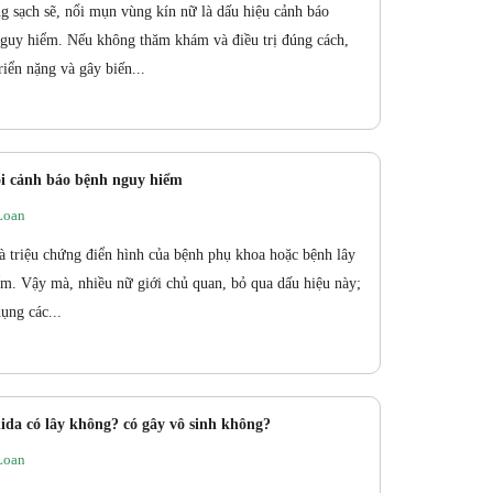
 sạch sẽ, nổi mụn vùng kín nữ là dấu hiệu cảnh báo
nguy hiểm. Nếu không thăm khám và điều trị đúng cách,
iển nặng và gây biến...
ội cảnh báo bệnh nguy hiểm
Loan
à triệu chứng điển hình của bệnh phụ khoa hoặc bệnh lây
m. Vậy mà, nhiều nữ giới chủ quan, bỏ qua dấu hiệu này;
ụng các...
ida có lây không? có gây vô sinh không?
Loan