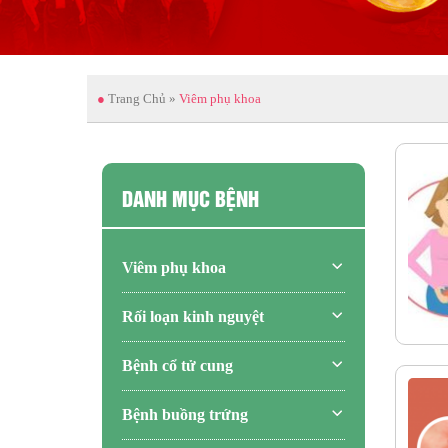
●
Trang Chủ
»
Viêm phụ khoa
DANH MỤC BỆNH
Viêm phụ khoa
Rối loạn kinh nguyệt
Bệnh cổ tử cung
Bệnh buồng trứng