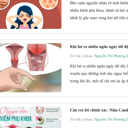
Bên cạnh nguyên nhân vệ sinh không
nhiều bệnh phụ khoa, bệnh xã hội 
bệnh lý gây mụn vùng kín nữ tiến tr
Khí hư ra nhiều ngứa ngáy dữ d
Tư vấn y khoa:
Nguyễn Thị Phương 
Khí hư ra nhiều ngứa ngáy dữ dội l
truyền qua đường tình dục nguy hiể
trong khi đó, một số chị em lại áp d
Câu trả lời chính xác: Nấm Cand
Tư vấn y khoa:
Nguyễn Thị Phương 