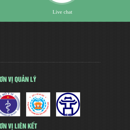
Live chat
ƠN VỊ QUẢN LÝ
ƠN VỊ LIÊN KẾT