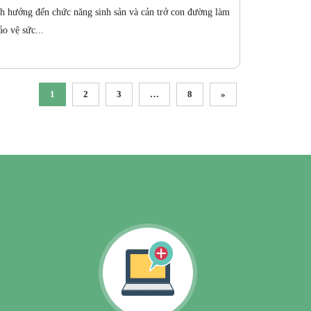
h hưởng đến chức năng sinh sản và cản trở con đường làm
o vệ sức...
1
2
3
…
8
»