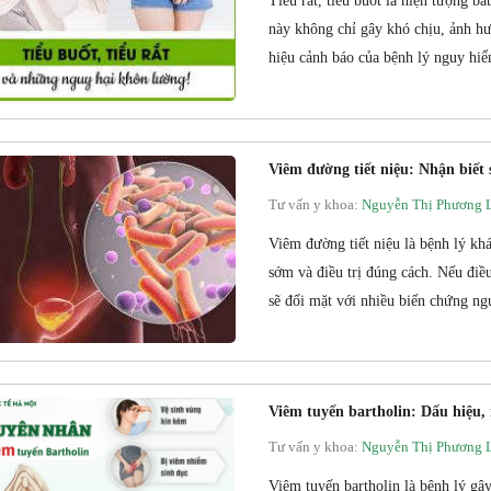
Tiểu rắt, tiểu buốt là hiện tượng b
này không chỉ gây khó chịu, ảnh h
hiệu cảnh báo của bệnh lý nguy hiểm
Viêm đường tiết niệu: Nhận biết 
Tư vấn y khoa:
Nguyễn Thị Phương 
Viêm đường tiết niệu là bệnh lý khá
sớm và điều trị đúng cách. Nếu điề
sẽ đối mặt với nhiều biến chứng ng
Viêm tuyến bartholin: Dấu hiệu,
Tư vấn y khoa:
Nguyễn Thị Phương 
Viêm tuyến bartholin là bệnh lý gâ