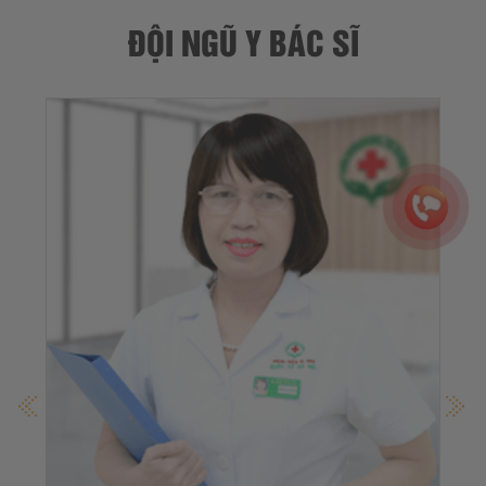
ĐỘI NGŨ Y BÁC SĨ