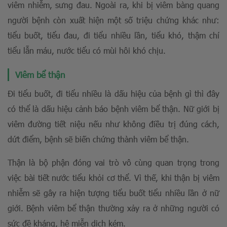
viêm nhiễm, sưng đau. Ngoài ra, khi bị viêm bàng quang
người bệnh còn xuất hiện một số triệu chứng khác như:
tiểu buốt, tiểu đau, đi tiểu nhiều lần, tiểu khó, thậm chí
tiểu lẫn máu, nước tiểu có mùi hôi khó chịu.
Viêm bể thận
Đi tiểu buốt, đi tiểu nhiều là dấu hiệu của bệnh gì thì đây
có thể là dấu hiệu cảnh báo bệnh viêm bể thận. Nữ giới bị
viêm đường tiết niệu nếu như không điều trị đúng cách,
dứt điểm, bệnh sẽ biến chứng thành viêm bể thận.
Thận là bộ phận đóng vai trò vô cùng quan trọng trong
việc bài tiết nước tiểu khỏi cơ thể. Vì thế, khi thận bị viêm
nhiễm sẽ gây ra hiện tượng tiểu buốt tiểu nhiều lần ở nữ
giới. Bệnh viêm bể thận thường xảy ra ở những người có
sức đề kháng, hệ miễn dịch kém.