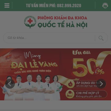
TƯ VẤN MIỄN PHÍ: 082.999.2020