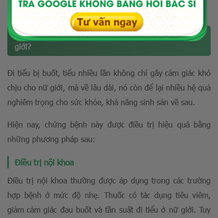
nhiều lần gây ra, bạn hãy trao đổi với bác sĩ
[Ở ĐÂY]
!
Phương pháp điều trị tiểu buốt tiểu nhiều lần ở nữ
giới?
Đi tiểu bị buốt, tiểu nhiều lần không chỉ gây cảm giác khó
chịu cho nữ giới, mà về lâu dài, nó còn để lại nhiều hệ quả
nghiêm trọng cho sức khỏe, khả năng sinh sản về sau.
Hiện nay, chứng bệnh này được điều trị hiệu quả bằng
những phương pháp sau:
Điều trị nội khoa
Điều trị nội khoa thường được áp dụng trong các trường
hợp bệnh ở mức độ nhẹ. Thuốc có tác dụng tiêu viêm,
giảm cảm giác đau buốt và tần suất đi tiểu ở nữ giới. Tuy