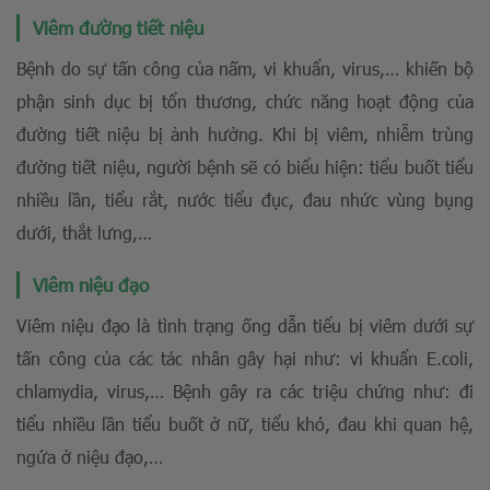
Viêm đường tiết niệu
Bệnh do sự tấn công của nấm, vi khuẩn, virus,… khiến bộ
phận sinh dục bị tổn thương, chức năng hoạt động của
đường tiết niệu bị ảnh hưởng. Khi bị viêm, nhiễm trùng
đường tiết niệu, người bệnh sẽ có biểu hiện: tiểu buốt tiểu
nhiều lần, tiểu rắt, nước tiểu đục, đau nhức vùng bụng
dưới, thắt lưng,…
Viêm niệu đạo
Viêm niệu đạo là tình trạng ống dẫn tiểu bị viêm dưới sự
tấn công của các tác nhân gây hại như: vi khuẩn E.coli,
chlamydia, virus,… Bệnh gây ra các triệu chứng như: đi
tiểu nhiều lần tiểu buốt ở nữ, tiểu khó, đau khi quan hệ,
ngứa ở niệu đạo,…