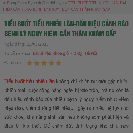
●
Trang Chủ
»
Bệnh đường tiết niệu
»
TIỂU BUỐT TIỂU NHIỀU LẦN-DẤU
HIỆU CẢNH BÁO BỆNH LÝ NGUY HIỂM-CẦN THĂM KHÁM GẤP
TIỂU BUỐT TIỂU NHIỀU LẦN-DẤU HIỆU CẢNH BÁO
BỆNH LÝ NGUY HIỂM-CẦN THĂM KHÁM GẤP
Ngày đăng:
23/02/2023
Tư vấn y khoa:
Bác sĩ Phụ Khoa giỏi - ĐKQT Hà Nội
Đánh giá:
Tiểu buốt tiểu nhiều lần
không chỉ khiến nữ giới gặp nhiều
phiền toái, cuộc sống hàng ngày bị xáo trộn, mà nó còn là
dấu hiệu cảnh báo của nhiều bệnh lý nguy hiểm như: viêm
niệu đạo, viêm đường tiết niệu,… gây ra nhiều hệ lụy cho
sức khỏe, khả năng sinh sản nếu không sớm phát hiện và
điều trị kịp thời. Để chấm dứt tình trạng khó chịu này