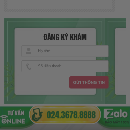
ĐĂNG KÝ KHÁM
GỬI THÔNG TIN
CÓ THỂ BẠN QUAN TÂM