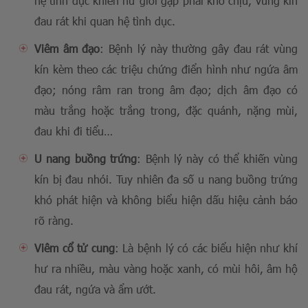
hệ tình dục khiến nữ giới gặp phải khó chịu, vùng kín
đau rát khi quan hệ tình dục.
Viêm âm đạo
: Bệnh lý này thường gây đau rát vùng
kín kèm theo các triệu chứng điển hình như ngứa âm
đạo; nóng râm ran trong âm đạo; dịch âm đạo có
màu trắng hoặc trắng trong, đặc quánh, nặng mùi,
đau khi đi tiểu…
U nang buồng trứng
: Bệnh lý này có thể khiến vùng
kín bị đau nhói. Tuy nhiên đa số u nang buồng trứng
khó phát hiện và không biểu hiện dấu hiệu cảnh báo
rõ ràng.
Viêm cổ tử cung
: Là bệnh lý có các biểu hiện như khí
hư ra nhiều, màu vàng hoặc xanh, có mùi hôi, âm hộ
đau rát, ngứa và ẩm ướt.