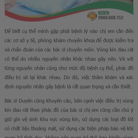
Để biết cụ thể mình gặp phải bệnh lý nào chị em cần đến
các cơ sở y tế, phòng khám chuyên khoa để được kiểm tra
và chẩn đoán của các bác sĩ chuyên môn. Vùng kín đau rát
có thể do nhiều nguyên nhân khác nhau gây nên. Và với
từng nguyên nhân cũng như mức độ bệnh cụ thể, phác đồ
điều trị sẽ lại khác nhau. Do đó, việc thăm khám và xác
định nguyên nhân gây bệnh là rất quan trọng và cần thiết.
Bác sĩ Duyên cũng khuyến cáo, bên cạnh việc điều trị vùng
kín đau rát theo phác đồ của bác sĩ chị em cũng cần chú ý
giữ gìn vệ sinh khu vực vùng kín, sử dụng các loại đồ lót
có chất liệu thoáng mát, sử dụng các biện pháp bảo vệ khi
quan hệ tình dục, không nên quan hệ thô bạo khiến vùng