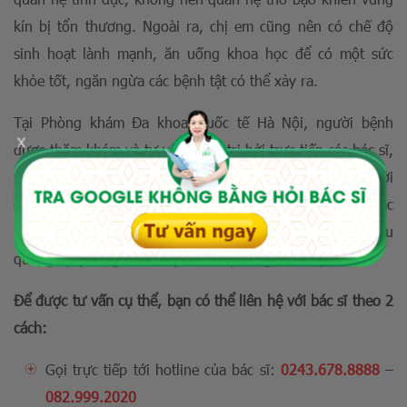
kín bị tổn thương. Ngoài ra, chị em cũng nên có chế độ
sinh hoạt lành mạnh, ăn uống khoa học để có một sức
khỏe tốt, ngăn ngừa các bệnh tật có thể xảy ra.
Tại Phòng khám Đa khoa Quốc tế Hà Nội, người bệnh
x
được thăm khám và tư vấn, điều trị bởi trực tiếp các bác sĩ,
tiến sĩ chuyên khoa giàu kinh nghiệm, được chăm sóc bởi
đội ngũ nhân viên y tế chuyên nghiệp và thân thiện. Đặc
biệt các thiết bị y tế hiện đại góp phần hỗ trợ điều trị hiệu
quả, giúp phòng khám đạt chuẩn phòng khám quốc tế.
Để được tư vấn cụ thể, bạn có thể liên hệ với bác sĩ theo 2
cách:
Gọi trực tiếp tới hotline của bác sĩ:
0243.678.8888
–
082.999.2020