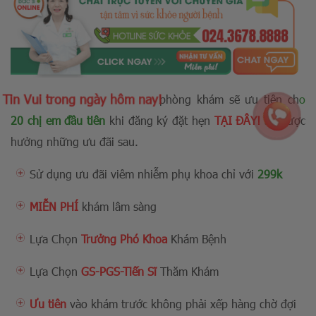
Tin Vui trong ngày hôm nay!
phòng khám sẽ ưu tiên ch
o
20 chị em đầu tiên
khi đăng ký đặt hẹn
TẠI ĐÂY!
Sẽ được
hưởng những ưu đãi sau.
Sử dụng ưu đãi viêm nhiễm phụ khoa chỉ với
299k
MIỄN PHÍ
khám lâm sàng
Lựa Chọn
Trưởng Phó Khoa
Khám Bệnh
Lựa Chọn
GS-PGS-Tiến Sĩ
Thăm Khám
Ưu tiên
vào khám trước không phải xếp hàng chờ đợi