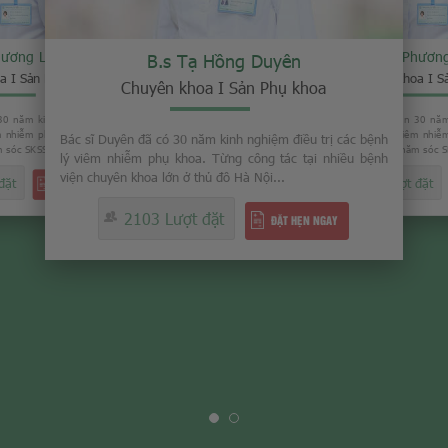
hương Loan
B.s Phươn
B.s Tạ Hồng Duyên
a I Sản Phụ khoa
Chuyên khoa I S
Chuyên khoa I Sản Phụ khoa
30 năm kinh nghiệm trong việc
Bác sĩ Loan đã có gần 30 năm
êm nhiễm phụ khoa. Từng là Phó
điều trị các bệnh lý viêm nhi
Bác sĩ Duyên đã có 30 năm kinh nghiệm điều trị các bệnh
sóc SKSS tỉnh Thái Bình...
giám đốc Trung tâm chăm sóc SK
lý viêm nhiễm phụ khoa. Từng công tác tại nhiều bệnh
viện chuyên khoa lớn ở thủ đô Hà Nội...
đặt
2008 Lượt đặt
ĐẶT HẸN NGAY
2103 Lượt đặt
ĐẶT HẸN NGAY