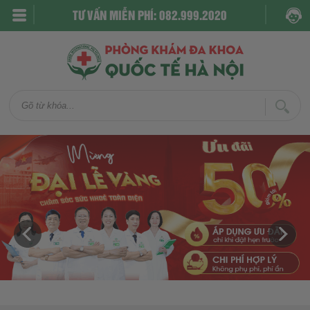
TƯ VẤN MIỄN PHÍ: 082.999.2020