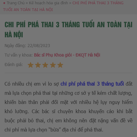
●
Trang Chủ
»
Kế hoạch hóa gia đình
»
CHI PHÍ PHÁ THAI 3 THÁNG
TUỔI AN TOÀN TẠI HÀ NỘI
CHI PHÍ PHÁ THAI 3 THÁNG TUỔI AN TOÀN TẠI
HÀ NỘI
Ngày đăng:
22/08/2023
Tư vấn y khoa:
Bác sĩ Phụ Khoa giỏi - ĐKQT Hà Nội
Đánh giá:
Có nhiều chị em vì lo sợ
chi phí phá thai 3 tháng tuổi
đắt
mà lựa chọn phá thai tại những cơ sở y tế kém chất lượng,
khiến bản thân phải đối mặt với nhiều hệ lụy nguy hiểm
khó lường. Các bác sĩ chuyên khoa khuyến cáo khi bắt
buộc phải bỏ thai, chị em không nên đặt nặng vấn đề về
chi phí mà lựa chọn “bừa” địa chỉ để phá thai.