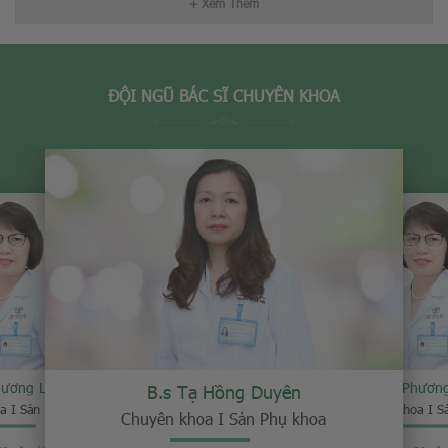
+ Xem Thêm
ĐỘI NGŨ BÁC SĨ CHUYÊN KHOA
hương Loan
B.s Phươn
B.s Tạ Hồng Duyên
a I Sản Phụ khoa
Chuyên khoa I S
Chuyên khoa I Sản Phụ khoa