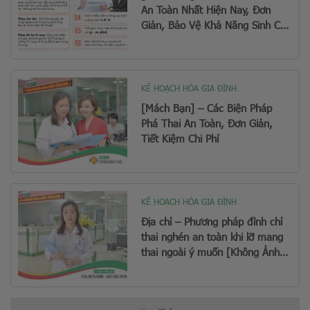
An Toàn Nhất Hiện Nay, Đơn
Giản, Bảo Vệ Khả Năng Sinh Con
Sau Này
KẾ HOẠCH HÓA GIA ĐÌNH
[Mách Bạn] – Các Biện Pháp
Phá Thai An Toàn, Đơn Giản,
Tiết Kiệm Chi Phí
KẾ HOẠCH HÓA GIA ĐÌNH
Địa chỉ – Phương pháp đình chỉ
thai nghén an toàn khi lỡ mang
thai ngoài ý muốn [Không Ảnh
Hưởng Sinh Con Sau Này]