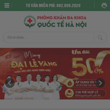
TƯ VẤN MIỄN PHÍ: 082.999.2020