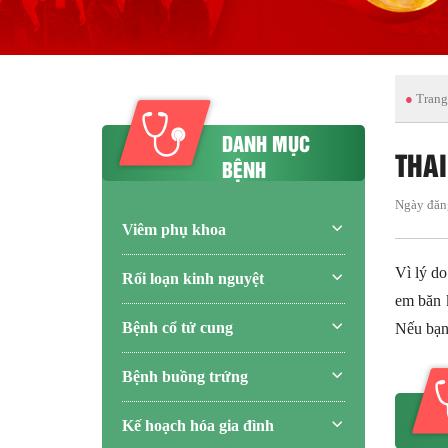
●
Trang
DANH MỤC
THA
BỆNH
Ngày đăn
Viêm phụ khoa
Vì lý do
Rối loạn kinh nguyệt
em băn k
Bệnh cổ tử cung
Nếu bạn 
Bệnh buồng trứng
Kế hoạch hóa gia đình