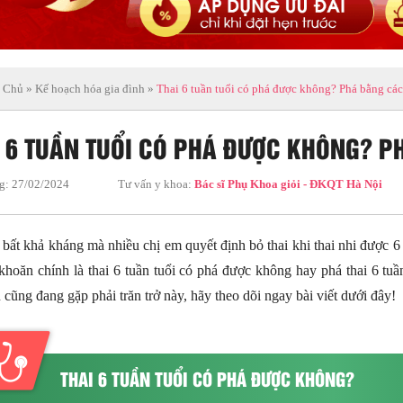
 Chủ
»
Kế hoạch hóa gia đình
»
Thai 6 tuần tuổi có phá được không? Phá bằng các
I 6 TUẦN TUỔI CÓ PHÁ ĐƯỢC KHÔNG? 
g:
27/02/2024
Tư vấn y khoa:
Bác sĩ Phụ Khoa giỏi - ĐKQT Hà Nội
 bất khả kháng mà nhiều chị em quyết định bỏ thai khi thai nhi được 6 
hoăn chính là thai 6 tuần tuổi có phá được không hay phá thai 6 tuầ
cũng đang gặp phải trăn trở này, hãy theo dõi ngay bài viết dưới đây!
THAI 6 TUẦN TUỔI CÓ PHÁ ĐƯỢC KHÔNG?