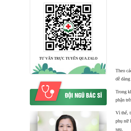
TƯ VẤN TRỰC TUYẾN QUA ZALO
Theo các
dễ dàng 
Trong kh
ĐỘI NGŨ BÁC SĨ
phận trê
Vì thế, 
phụ nữ 
sau.