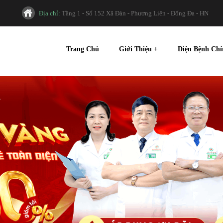
Địa chỉ:
Tầng 1 - Số 152 Xã Đàn - Phương Liên - Đống Đa - HN
Trang Chủ
Giới Thiệu
+
Diện Bệnh Ch