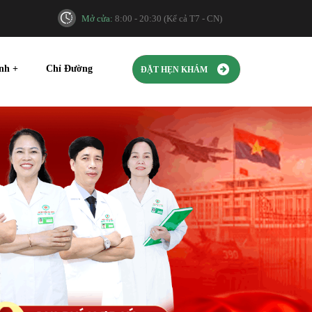
Mở cửa:
8:00 - 20:30 (Kể cả T7 - CN)
ính
+
Chỉ Đường
ĐẶT HẸN KHÁM