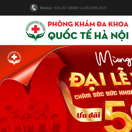
Hotline:
024.367.88888
và
082.999.2020