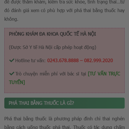
để được thăm khám, kiểm tra sức khỏe, tình trạng thai…từ
đó đánh giá xem có phù hợp với phá thai bằng thuốc hay
không.
PHÒNG KHÁM ĐA KHOA QUỐC TẾ HÀ NỘI
(Được Sở Y tế Hà Nội cấp phép hoạt động)
Hotline tư vấn:
0243.678.8888
–
082.999.2020
Trò chuyện miễn phí với bác sĩ tại
[TƯ VẤN TRỰC
TUYẾN]
PHÁ THAI BẰNG THUỐC LÀ GÌ?
Phá thai bằng thuốc là phương pháp đình chỉ thai nghén
bằng cách uống thuốc phá thai. Thuốc có tác dụng chấm