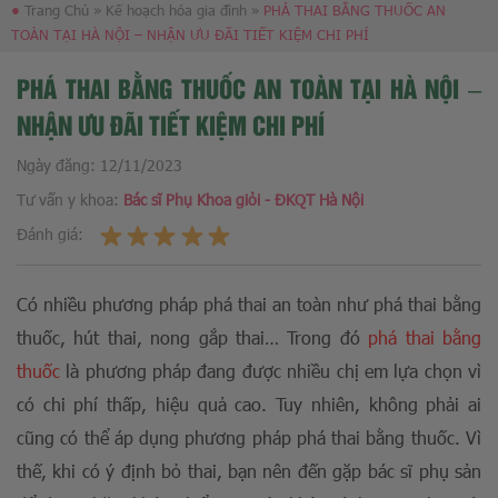
●
Trang Chủ
»
Kế hoạch hóa gia đình
»
PHÁ THAI BẰNG THUỐC AN
TOÀN TẠI HÀ NỘI – NHẬN ƯU ĐÃI TIẾT KIỆM CHI PHÍ
PHÁ THAI BẰNG THUỐC AN TOÀN TẠI HÀ NỘI –
NHẬN ƯU ĐÃI TIẾT KIỆM CHI PHÍ
Ngày đăng:
12/11/2023
Tư vấn y khoa:
Bác sĩ Phụ Khoa giỏi - ĐKQT Hà Nội
Đánh giá:
Có nhiều phương pháp phá thai an toàn như phá thai bằng
thuốc, hút thai, nong gắp thai… Trong đó
phá thai bằng
thuốc
là phương pháp đang được nhiều chị em lựa chọn vì
có chi phí thấp, hiệu quả cao. Tuy nhiên, không phải ai
cũng có thể áp dụng phương pháp phá thai bằng thuốc. Vì
thế, khi có ý định bỏ thai, bạn nên đến gặp bác sĩ phụ sản