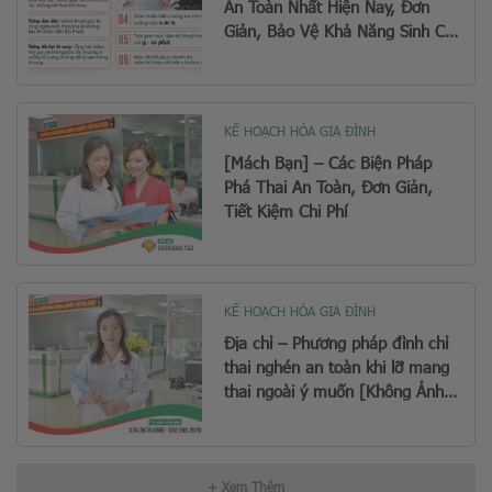
An Toàn Nhất Hiện Nay, Đơn
Giản, Bảo Vệ Khả Năng Sinh Con
Sau Này
KẾ HOẠCH HÓA GIA ĐÌNH
[Mách Bạn] – Các Biện Pháp
Phá Thai An Toàn, Đơn Giản,
Tiết Kiệm Chi Phí
KẾ HOẠCH HÓA GIA ĐÌNH
Địa chỉ – Phương pháp đình chỉ
thai nghén an toàn khi lỡ mang
thai ngoài ý muốn [Không Ảnh
Hưởng Sinh Con Sau Này]
+ Xem Thêm