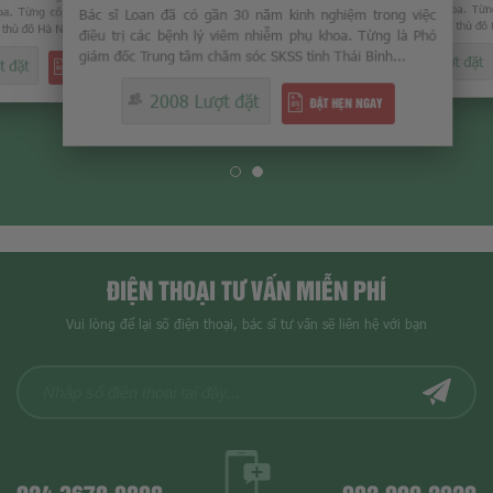
. Từng công tác tại nhiều bệnh
lý viêm nhiễm phụ khoa. Từng 
Bác sĩ Loan đã có gần 30 năm kinh nghiệm trong việc
ủ đô Hà Nội...
viện chuyên khoa lớn ở thủ đô H
điều trị các bệnh lý viêm nhiễm phụ khoa. Từng là Phó
giám đốc Trung tâm chăm sóc SKSS tỉnh Thái Bình...
đặt
2103 Lượt đặt
ĐẶT HẸN NGAY
2008 Lượt đặt
ĐẶT HẸN NGAY
ĐIỆN THOẠI TƯ VẤN MIỄN PHÍ
Vui lòng để lại số điện thoại, bác sĩ tư vấn sẽ liên hệ với bạn