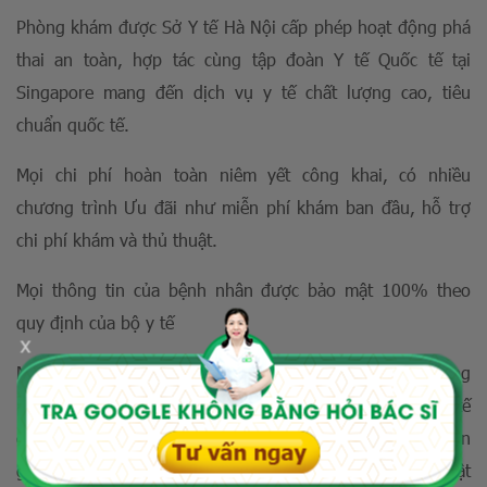
Phòng khám được Sở Y tế Hà Nội cấp phép hoạt động phá
thai an toàn, hợp tác cùng tập đoàn Y tế Quốc tế tại
Singapore mang đến dịch vụ y tế chất lượng cao, tiêu
chuẩn quốc tế.
Mọi chi phí hoàn toàn niêm yết công khai, có nhiều
chương trình Ưu đãi như miễn phí khám ban đầu, hỗ trợ
chi phí khám và thủ thuật.
Mọi thông tin của bệnh nhân được bảo mật 100% theo
quy định của bộ y tế
x
Ngoài phá thai bằng thuốc, phòng khám áp dụng phương
pháp hút thai chân không siêu dẫn trong môi trường y tế
đạt chuẩn, đội ngũ bác sĩ giàu kinh nghiệm, chuyên môn
giỏi; thiết bị máy móc hiện đại, tiên tiến, phòng thủ thuật