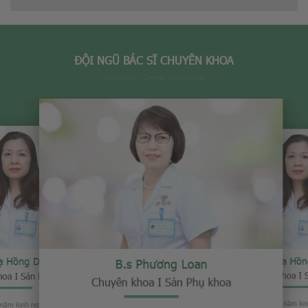
ĐỘI NGŨ BÁC SĨ CHUYÊN KHOA
 Hồng Duyên
B.s Tạ Hồn
B.s Phương Loan
a I Sản Phụ khoa
Chuyên khoa I S
Chuyên khoa I Sản Phụ khoa
m kinh nghiệm điều trị các bệnh
Bác sĩ Duyên đã có 30 năm kinh