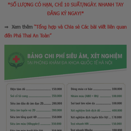
*SỐ LƯỢNG CÓ HẠN, CHỈ 10 SUẤT/NGÀY. NHANH TAY
ĐĂNG KÝ NGAY!*
⇒ Xem thêm
“Tổng hợp và Chia sẻ Các bài viết liên quan
đến Phá Thai An Toàn”