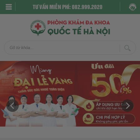
TƯ VẤN MIỄN PHÍ: 082.999.2020