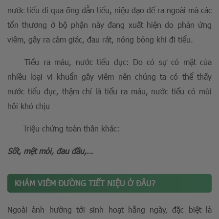
nước tiểu đi qua ống dẫn tiểu, niệu đạo để ra ngoài mà các
tổn thương ở bộ phận này đang xuất hiện do phản ứng
viêm, gây ra cảm giác, đau rát, nóng bỏng khi đi tiểu.
Tiểu ra máu, nước tiểu đục: Do có sự có mặt của
nhiều loại vi khuẩn gây viêm nên chúng ta có thể thấy
nước tiểu đục, thậm chí là tiểu ra máu, nước tiểu có mùi
hôi khó chịu
Triệu chứng toàn thân khác:
Sốt, mệt mỏi, đau đầu,…
KHÁM VIÊM ĐƯỜNG TIẾT NIỆU Ở ĐÂU?
Ngoài ảnh hưởng tới sinh hoạt hằng ngày, đặc biệt là