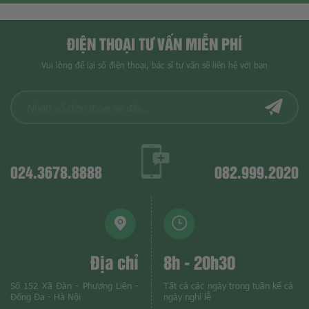
ĐIỆN THOẠI TƯ VẤN MIỄN PHÍ
Vui lòng để lại số điện thoại, bác sĩ tư vấn sẽ liên hệ với bạn
024.3678.8888
082.999.2020
Địa chỉ
8h - 20h30
Số 152 Xã Đàn - Phương Liên -
Tất cả các ngày trong tuần kể cả
Đống Đa - Hà Nội
ngày nghỉ lễ