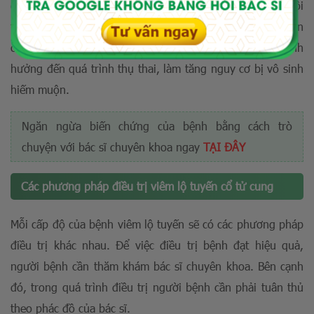
đạo nhiều. Kèm theo đó là mùi hôi khó chịu, khiến môi
trường âm đạo thay đổi theo hướng bất lợi. Việc di truyền
của tinh trùng vào bên trong âm đạo bị cản trở. Ảnh
hưởng đến quá trình thụ thai, làm tăng nguy cơ bị vô sinh
hiếm muộn.
Ngăn ngừa biến chứng của bệnh bằng cách trò
chuyện
với bác sĩ chuyên khoa ngay
TẠI ĐÂY
Các phương pháp điều trị viêm lộ tuyến cổ tử cung
Mỗi cấp độ của bệnh viêm lộ tuyến sẽ có các phương pháp
điều trị khác nhau. Để việc điều trị bệnh đạt hiệu quả,
người bệnh cần thăm khám bác sĩ chuyên khoa. Bên cạnh
đó, trong quá trình điều trị người bệnh cần phải tuân thủ
theo phác đồ của bác sĩ.