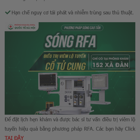
Hạn chế nguy cơ tái phát và nhiễm trùng sau thủ thuật.
Để đặt lịch hẹn khám và được bác sĩ tư vấn điều trị viêm lộ
tuyến hiệu quả bằng phương pháp RFA. Các bạn hãy Click
TẠI ĐÂY