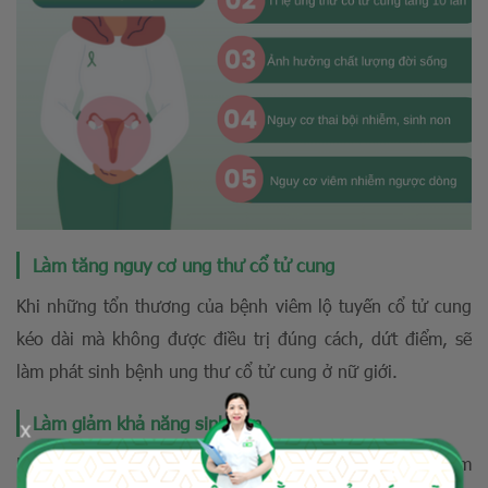
Làm tăng nguy cơ ung thư cổ tử cung
Khi những tổn thương của bệnh viêm lộ tuyến cổ tử cung
kéo dài mà không được điều trị đúng cách, dứt điểm, sẽ
làm phát sinh bệnh ung thư cổ tử cung ở nữ giới.
Làm giảm khả năng sinh sản
x
Người bệnh viêm lộ tuyến cổ tử cung thường tiết dịch âm