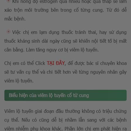
Khi nồng độ estrogen quá nhiều hoặc quá thấp sẽ làm
xáo trộn môi trường bên trong cổ từng cung. Từ đó dễ
mắc bệnh.
Việc chị em lạm dụng thuốc tránh thai, hay sử dụng
thuốc kháng sinh dài ngày cũng sẽ khiến nội tiết tố bị mất
cân bằng. Làm tăng nguy cơ bị viêm lộ tuyến.
Chị em có thể Click
TẠI ĐÂY
, để được bác sĩ chuyên khoa
sẽ tư vấn cụ thể và chi tiết hơn về từng nguyên nhân gây
viêm lộ tuyến.
Biểu hiện của viêm lộ tuyến cổ tử cung
Viêm lộ tuyến giai đoạn đầu thường không có triệu chứng
cụ thể. Nếu có cũng dễ bị nhầm lẫn sang với các bệnh
viêm nhiễm phụ khoa khác. Phần lớn chị em phát hiện ra