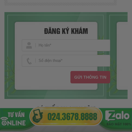
ĐĂNG KÝ KHÁM
GỬI THÔNG TIN
CÓ THỂ BẠN QUAN TÂM