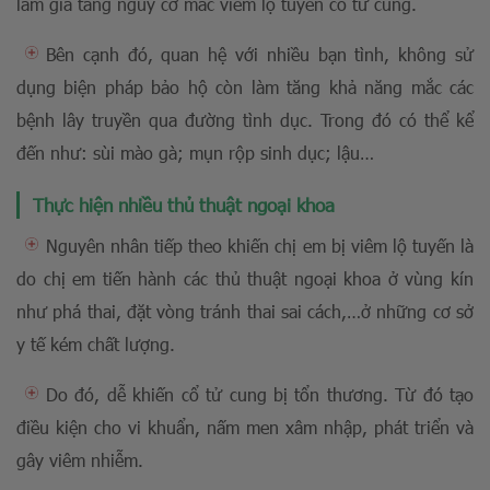
làm gia tăng nguy cơ mắc viêm lộ tuyến cổ tử cung.
Bên cạnh đó, quan hệ với nhiều bạn tình, không sử
dụng biện pháp bảo hộ còn làm tăng khả năng mắc các
bệnh lây truyền qua đường tình dục. Trong đó có thể kể
đến như: sùi mào gà; mụn rộp sinh dục; lậu…
Thực hiện nhiều thủ thuật ngoại khoa
Nguyên nhân tiếp theo khiến chị em bị viêm lộ tuyến là
do chị em tiến hành các thủ thuật ngoại khoa ở vùng kín
như phá thai, đặt vòng tránh thai sai cách,…ở những cơ sở
y tế kém chất lượng.
Do đó, dễ khiến cổ tử cung bị tổn thương. Từ đó tạo
điều kiện cho vi khuẩn, nấm men xâm nhập, phát triển và
gây viêm nhiễm.