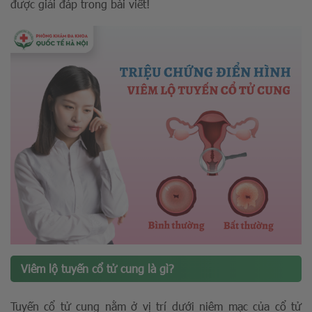
được giải đáp trong bài viết!
Viêm lộ tuyến cổ tử cung là gì?
Tuyến cổ tử cung nằm ở vị trí dưới niêm mạc của cổ tử