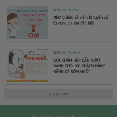
BỆNH CỔ TỬ CUNG
Những điều về viêm lộ tuyến cổ
tử cung chị em cần biết
BỆNH CỔ TỬ CUNG
GÓI KHÁM HẤP DẪN NHẤT
DÀNH CHO 100 KHÁCH HÀNG
ĐĂNG KÝ SỚM NHẤT
+ Xem Thêm