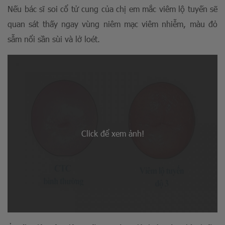
Nếu bác sĩ soi cổ tử cung của chị em mắc viêm lộ tuyến sẽ
quan sát thấy ngay vùng niêm mạc viêm nhiễm, màu đỏ
sẫm nổi sần sùi và lở loét.