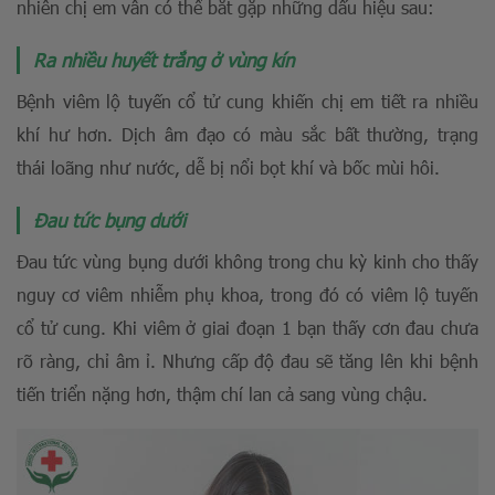
nhiên chị em vẫn có thể bắt gặp những dấu hiệu sau:
Ra nhiều huyết trắng ở vùng kín
Bệnh viêm lộ tuyến cổ tử cung khiến chị em tiết ra nhiều
khí hư hơn. Dịch âm đạo có màu sắc bất thường, trạng
thái loãng như nước, dễ bị nổi bọt khí và bốc mùi hôi.
Đau tức bụng dưới
Đau tức vùng bụng dưới không trong chu kỳ kinh cho thấy
nguy cơ viêm nhiễm phụ khoa, trong đó có viêm lộ tuyến
cổ tử cung. Khi viêm ở giai đoạn 1 bạn thấy cơn đau chưa
rõ ràng, chỉ âm ỉ. Nhưng cấp độ đau sẽ tăng lên khi bệnh
tiến triển nặng hơn, thậm chí lan cả sang vùng chậu.