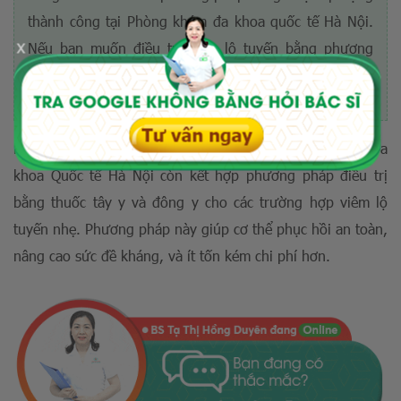
thành công tại Phòng khám đa khoa quốc tế Hà Nội.
x
Nếu bạn muốn điều trị viêm lộ tuyến bằng phương
pháp sóng cao tần RFA, hãy nhanh tay đăng ký
TẠI ĐÂY
!
Ngoài điều trị bệnh bằng sóng cao tần, phòng khám Đa
khoa Quốc tế Hà Nội còn kết hợp phương pháp điều trị
bằng thuốc tây y và đông y cho các trường hợp viêm lộ
tuyến nhẹ. Phương pháp này giúp cơ thể phục hồi an toàn,
nâng cao sức đề kháng, và ít tốn kém chi phí hơn.