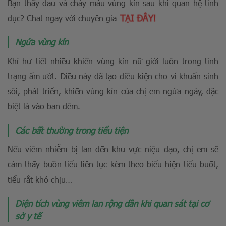
Bạn thấy đau và chảy máu vùng kín sau khi quan hệ tình
TẠI ĐÂY!
dục? Chat ngay với chuyên gia
Ngứa vùng kín
Khí hư tiết nhiều khiến vùng kín nữ giới luôn trong tình
trạng ẩm ướt. Điều này đã tạo điều kiện cho vi khuẩn sinh
sôi, phát triển, khiến vùng kín của chị em ngứa ngáy, đặc
biệt là vào ban đêm.
Các bất thường trong tiểu tiện
Nếu viêm nhiễm bị lan đến khu vực niệu đạo, chị em sẽ
cảm thấy buồn tiểu liên tục kèm theo biểu hiện tiểu buốt,
tiểu rắt
khó chịu…
Diện tích vùng viêm lan rộng dần khi quan sát tại cơ
sở y tế