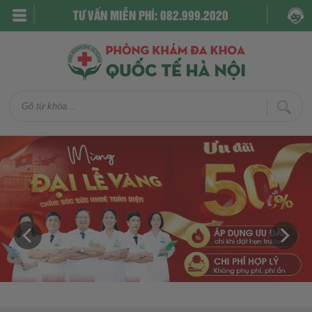
TƯ VẤN MIỄN PHÍ: 082.999.2020