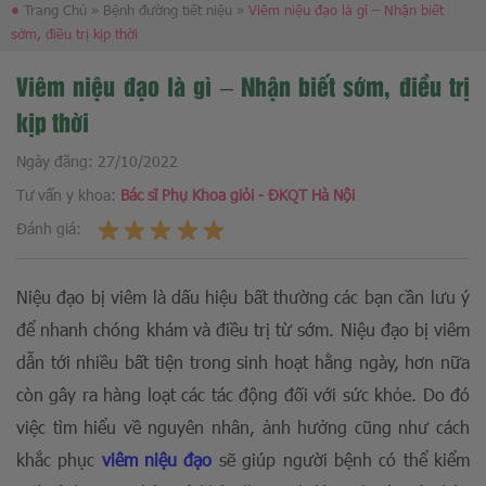
●
Trang Chủ
»
Bệnh đường tiết niệu
»
Viêm niệu đạo là gì – Nhận biết
sớm, điều trị kịp thời
Viêm niệu đạo là gì – Nhận biết sớm, điều trị
kịp thời
Ngày đăng:
27/10/2022
Tư vấn y khoa:
Bác sĩ Phụ Khoa giỏi - ĐKQT Hà Nội
Đánh giá:
Niệu đạo bị viêm là dấu hiệu bất thường các bạn cần lưu ý
để nhanh chóng khám và điều trị từ sớm. Niệu đạo bị viêm
dẫn tới nhiều bất tiện trong sinh hoạt hằng ngày, hơn nữa
còn gây ra hàng loạt các tác động đối với sức khỏe. Do đó
việc tìm hiểu về nguyên nhân, ảnh hưởng cũng như cách
khắc phục
viêm niệu đạo
sẽ giúp người bệnh có thể kiểm