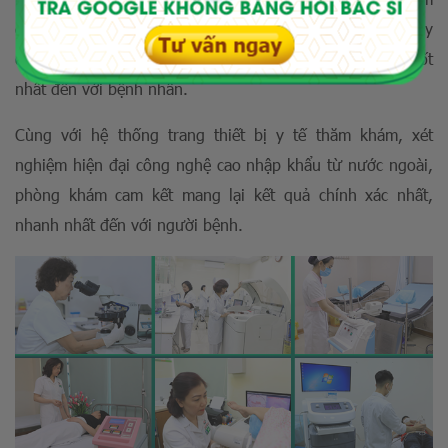
được xây dựng dưới mô hình bệnh viên thu nhỏ với đầy
đủ các khoa phòng nhằm hỗ trợ quá trình thăm khám tốt
nhất đến với bệnh nhân.
Cùng với hệ thống trang thiết bị y tế thăm khám, xét
nghiệm hiện đại công nghệ cao nhập khẩu từ nước ngoài,
phòng khám cam kết mang lại kết quả chính xác nhất,
nhanh nhất đến với người bệnh.