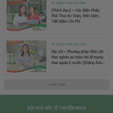
KẾ HOẠCH HÓA GIA ĐÌNH
[Mách Bạn] – Các Biện Pháp
Phá Thai An Toàn, Đơn Giản,
Tiết Kiệm Chi Phí
KẾ HOẠCH HÓA GIA ĐÌNH
Địa chỉ – Phương pháp đình chỉ
thai nghén an toàn khi lỡ mang
thai ngoài ý muốn [Không Ảnh
Hưởng Sinh Con Sau Này]
+ Xem Thêm
ĐỘI NGŨ BÁC SĨ CHUYÊN KHOA