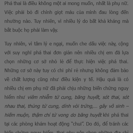
Phá thai là điều không một ai mong muốn, nhất là phụ nữ.
Việc phải bỏ đi chính giọt máu của mình đau lòng đến
nhường nào. Tuy nhiên, vì nhiều lý do bất khả kháng mà
bắt buộc họ phải làm vậy.
Tuy nhiên, vì tâm lý e ngại, muốn che dấu việc này, cộng
với suy nghĩ phá thai đơn giản nên nhiều chị em đã lựa
chọn những cơ sở nhỏ lẻ để thực hiện việc phá thai.
Những cơ sở này tuy có chi phí rẻ nhưng không đảm bảo
về chất lượng cũng như điều kiện y tế. Hậu quả là có
nhiều chị em phụ nữ đã phải chịu những biến chứng nguy
hiểm như
viêm nhiễm tử cung, băng huyết, sót thai, sót
nhau thai, thủng tử cung, dính vòi trứng,… gây vô sinh –
hiếm muộn, thậm chí tử vong do băng huyết
khi phá thai
tại các phòng khám hoạt động “chui”. Do đó, để tránh các
biến chứng nguy hiểm, thai phụ nên chọn những địa chỉ