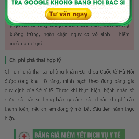
phí
“máy phục hồi tử cung”
giúp phục hồi tổn thương,
tái tạo tế bào mới, cải thiện chức năng sinh lý, hỗ trợ
phục hồi tử cung sau phá thai, tiêu viêm, nuôi dưỡng
buồng trứng, ngăn chặn nguy cơ vô sinh – hiếm
muộn ở nữ giới.
Chi phí phá thai hợp lý
Chi phí phá thai tại phòng khám Đa khoa Quốc tế Hà Nội
được công khai rõ ràng, minh bạch theo đúng bảng giá
quy định của Sở Y tế. Trước khi thực hiện, bệnh nhân sẽ
được các bác sĩ thông báo kỹ càng các khoản chi phí cần
thanh toán, nếu chị em đồng ý mới bắt đầu tiến hành thực
hiện.