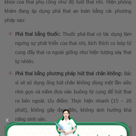
khỏe của thai phụ cũng như độ tuổi thai nhi. Hiện phòng
khám đang áp dụng phá thai an toàn bằng các phương
pháp sau:
Phá thai bằng thuốc:
Thuốc phá thai có tác dụng làm
ngưng sự phát triển của thai nhi, kích thích co bóp tử
cung đẩy thai ra ngoài giống như hiện tượng sảy thai
tự nhiên.
Phá thai bằng phương pháp hút thai chân không:
Bác
sĩ sẽ sử dụng ống hút chân không dùng một lần siêu
nhỏ gọn và mềm đưa vào buồng tử cung để hút thai
ra bên ngoài. Ưu điểm: Thực hiện nhanh (15 – 20
phút), không gây đau đớn, không ảnh hưởng khả
x
năng sinh sản.
Đặc biệt, tại phòng khám chị em được sử dụng miễn