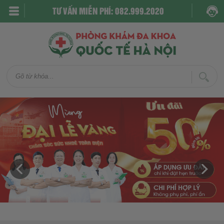
TƯ VẤN MIỄN PHÍ: 082.999.2020