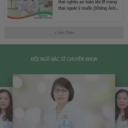
thai nghén an toàn khi lỡ mang
thai ngoài ý muốn [Không Ảnh
Hưởng Sinh Con Sau Này]
+ Xem Thêm
ĐỘI NGŨ BÁC SĨ CHUYÊN KHOA