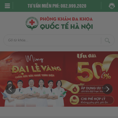
TƯ VẤN MIỄN PHÍ: 082.999.2020