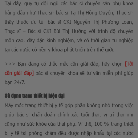
Tại đây, quy tụ đội ngũ các bác sĩ chuyên sản phụ khoa
hàng đầu như Thạc sĩ- bác sĩ Tạ Thị Hồng Duyên, Thạc sĩ-
thầy thuốc ưu tú- bác sĩ CKI Nguyễn Thị Phương Loan,
Thạc sĩ – Bác sĩ CKI Bùi Thị Hường với trình độ chuyên
môn cao, dày dặn kinh nghiệm, và có thời gian tu nghiệp
tại các nước có nền y khoa phát triển trên thế giới.
>>> Bạn đang có thắc mắc cần giải đáp, hãy chọn
[Tôi
cần giải đáp]
bác sĩ chuyên khoa sẽ tư vấn miễn phí giúp
bạn 24/7.
Sử dụng trang thiết bị hiện đại
Máy móc trang thiết bị y tế góp phần không nhỏ trong việc
giúp bác sĩ chẩn đoán chính xác tuổi thai, vị trí thai nhi
cũng như sức khỏe của thai phụ. Vì thế, 100 % trang thiết
bị y tế tại phòng khám đều được nhập khẩu tại các nước