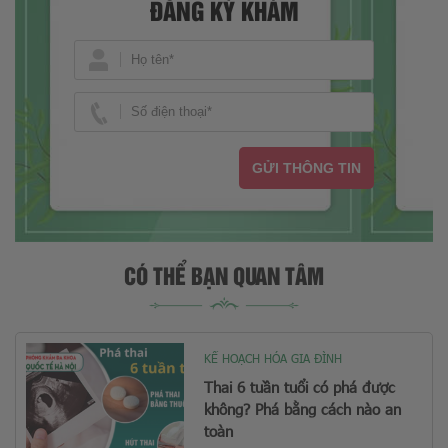
ĐĂNG KÝ KHÁM
GỬI THÔNG TIN
CÓ THỂ BẠN QUAN TÂM
KẾ HOẠCH HÓA GIA ĐÌNH
Thai 6 tuần tuổi có phá được
không? Phá bằng cách nào an
toàn