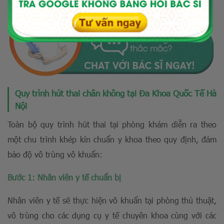
Quy trình hút thai chân không tại Đa Kho
a Quốc Tế Hà
Nội
Toàn bộ quy trình hút thai tại phòng khám diễn ra theo
một chu trình khép kín chuẩn y khoa theo quy định, đảm
bảo độ vô trùng vô khuẩn:
Bước 1: Nhân viên y tế chuẩn bị
Nhân viên y tế sẽ thực hiện vô khuẩn tại phòng thủ thuật,
vô trùng cho các dụng cụ y tế chuyên khoa cùng với các