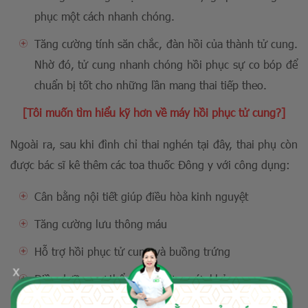
phục một cách nhanh chóng.
Tăng cường tính săn chắc, đàn hồi của thành tử cung.
Nhờ đó, tử cung nhanh chóng hồi phục sự co bóp để
chuẩn bị tốt cho những lần mang thai tiếp theo.
[Tôi muốn tìm hiểu kỹ hơn về máy hồi phục tử cung?]
Ngoài ra, sau khi đình chỉ thai nghén tại đây, thai phụ còn
được bác sĩ kê thêm các toa thuốc Đông y với công dụng:
Cân bằng nội tiết giúp điều hòa kinh nguyệt
Tăng cường lưu thông máu
Hỗ trợ hồi phục tử cung và buồng trứng
x
Điều dưỡng cơ thể, tăng cường sức khỏe