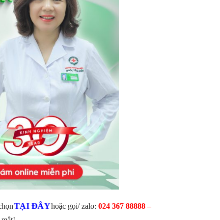
TẠI ĐÂY
 chọn
hoặc gọi/ zalo:
024 367 88888 –
 mật!