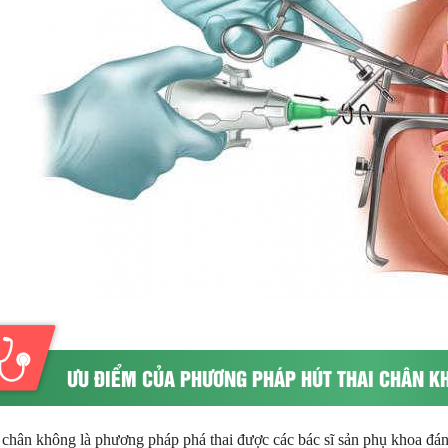
ƯU ĐIỂM CỦA PHƯƠNG PHÁP HÚT THAI CHÂN K
 chân không là phương pháp phá thai được các bác sĩ sản phụ khoa đán