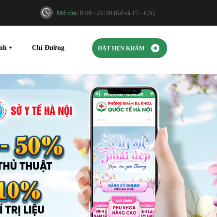
Mở cửa:
8:00 - 20:30 (Kể cả T7 - CN)
ính
+
Chỉ Đường
ĐẶT HẸN KHÁM