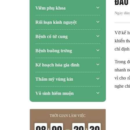
ĐAU
Viêm phụ khoa
Ngày đăn
Rối loạn kinh nguyệt
Vỡ kế ho
Bệnh cổ tử cung
khiến th
chỉ định
Bệnh buồng trứng
Trong đ
Kế hoạch hóa gia đình
nhanh nế
vì cho r
Thẩm mỹ vùng kín
nghe chi
Vô sinh hiếm muộn
THỜI GIAN LÀM VIỆC