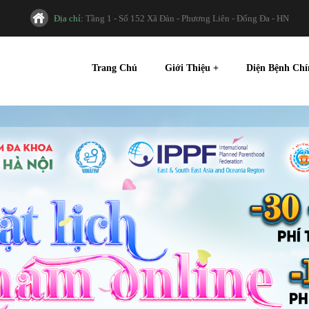
Địa chỉ:
Tầng 1 - Số 152 Xã Đàn - Phương Liên - Đống Đa - HN
Trang Chủ
Giới Thiệu
+
Diện Bệnh Ch