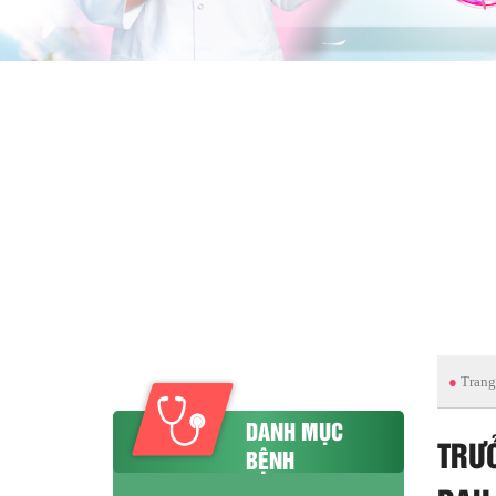
●
Trang
DANH MỤC
TRƯ
BỆNH