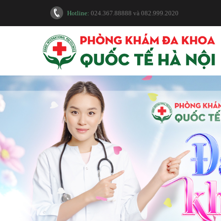
Hotline:
024.367.88888
và
082.999.2020