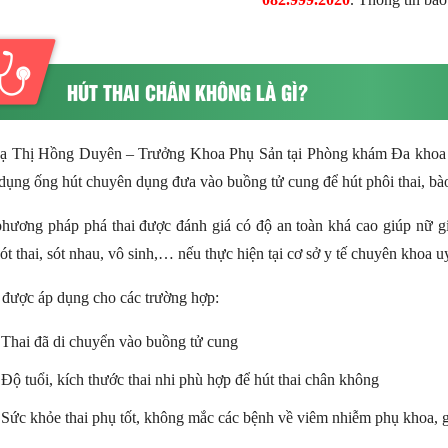
HÚT THAI CHÂN KHÔNG LÀ GÌ?
Tạ Thị Hồng Duyên – Trưởng Khoa Phụ Sản tại Phòng khám Đa khoa Qu
dụng ống hút chuyên dụng đưa vào buồng tử cung để hút phôi thai, bào 
phương pháp phá thai được đánh giá có độ an toàn khá cao giúp nữ g
ót thai, sót nhau, vô sinh,… nếu thực hiện tại cơ sở y tế chuyên khoa uy
 được áp dụng cho các trường hợp:
Thai đã di chuyển vào buồng tử cung
Độ tuổi, kích thước thai nhi phù hợp để hút thai chân không
Sức khỏe thai phụ tốt, không mắc các bệnh về viêm nhiễm phụ khoa, 