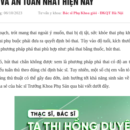
 VÀ AN TOÀN NHẤT HIỆN NAY
g:
06/10/2023
Tư vấn y khoa:
Bác sĩ Phụ Khoa giỏi - ĐKQT Hà Nội
ạch, trót mang thai ngoài ý muốn, thai bị dị tật, sức khỏe thai phụ
ai phụ buộc phải đưa ra quyết định bỏ thai. Tùy vào độ tuổi, kích thướ
 phương pháp phá thai phù hợp như: phá thai bằng thuốc, hút thai.
ó, hút thai chân không được xem là phương pháp phá thai có độ an t
u tuân thủ theo đúng chỉ định bác sĩ. Tuy nhiên, một số chị em vẫn tỏ
ằng thủ thuật có thể gây đau đớn, ảnh hưởng tới khả năng sinh sản v
a sẻ của bác sĩ Trưởng Khoa Phụ Sản qua bài viết dưới đây.